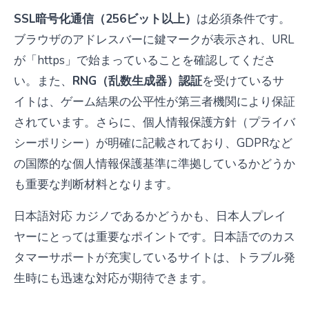
SSL暗号化通信（256ビット以上）
は必須条件です。
ブラウザのアドレスバーに鍵マークが表示され、URL
が「https」で始まっていることを確認してくださ
い。また、
RNG（乱数生成器）認証
を受けているサ
イトは、ゲーム結果の公平性が第三者機関により保証
されています。さらに、個人情報保護方針（プライバ
シーポリシー）が明確に記載されており、GDPRなど
の国際的な個人情報保護基準に準拠しているかどうか
も重要な判断材料となります。
日本語対応 カジノであるかどうかも、日本人プレイ
ヤーにとっては重要なポイントです。日本語でのカス
タマーサポートが充実しているサイトは、トラブル発
生時にも迅速な対応が期待できます。