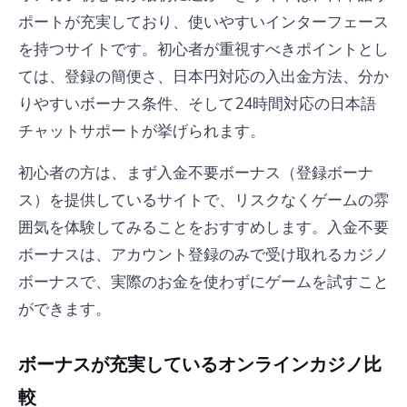
ポートが充実しており、使いやすいインターフェース
を持つサイトです。初心者が重視すべきポイントとし
ては、登録の簡便さ、日本円対応の入出金方法、分か
りやすいボーナス条件、そして24時間対応の日本語
チャットサポートが挙げられます。
初心者の方は、まず入金不要ボーナス（登録ボーナ
ス）を提供しているサイトで、リスクなくゲームの雰
囲気を体験してみることをおすすめします。入金不要
ボーナスは、アカウント登録のみで受け取れるカジノ
ボーナスで、実際のお金を使わずにゲームを試すこと
ができます。
ボーナスが充実しているオンラインカジノ比
較