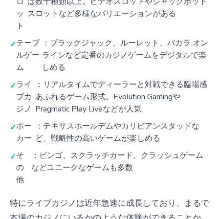
ロ
は数千種類以上。ビデオスロットやジャックポット
ッ
スロットなど多様なバリエーションがある
ト
テーブ
：ブラックジャック、ルーレット、バカラ オン
ルゲー
ラインなど定番のカジノゲームをデジタルで楽
ム
しめる
ライ
：リアルタイムでディーラーと対戦できる臨場感
ブカ
あふれるゲーム形式。Evolution Gamingや
ジノ
Pragmatic Play Liveなどが人気
ポー
：テキサスホールデムやカリビアンスタッドな
カー
ど、戦略性の高いゲームが楽しめる
そ
：ビンゴ、スクラッチカード、クラッシュゲーム
の
などユニークなゲームも多数
他
特にライブカジノは近年急速に成長しており、まるで
本場のカジノにいるかのような体験ができることか