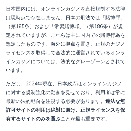
日本国内には、オンラインカジノを直接規制する法律
は現時点で存在しません。日本の刑法では「賭博罪」
（第185条）および「常習賭博罪」（第186条）が規
定されていますが、これらは主に国内での賭博行為を
想定したものです。海外に拠点を置き、正規のカジノ
ライセンスを取得して合法的に運営されているオンラ
インカジノについては、法的なグレーゾーンとされて
います。
ただし、2024年現在、日本政府はオンラインカジノ
に対する規制強化の動きを見せており、利用者は常に
最新の法的動向を注視する必要があります。
違法な無
許可サイトの利用は絶対に避け、正規ライセンスを保
有するサイトのみを選ぶ
ことが最も重要です。