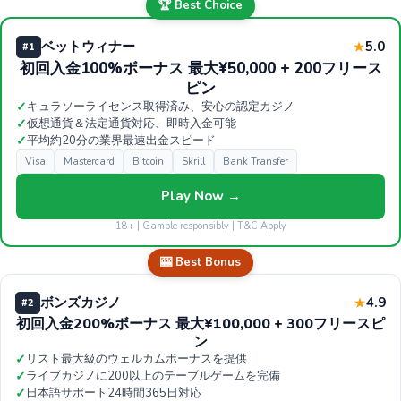
🏆 Best Choice
ベットウィナー
5.0
★
#1
初回入金100%ボーナス 最大¥50,000 + 200フリース
ピン
✓
キュラソーライセンス取得済み、安心の認定カジノ
✓
仮想通貨＆法定通貨対応、即時入金可能
✓
平均約20分の業界最速出金スピード
Visa
Mastercard
Bitcoin
Skrill
Bank Transfer
Play Now →
18+ | Gamble responsibly | T&C Apply
🎰 Best Bonus
ボンズカジノ
4.9
★
#2
初回入金200%ボーナス 最大¥100,000 + 300フリースピ
ン
✓
リスト最大級のウェルカムボーナスを提供
✓
ライブカジノに200以上のテーブルゲームを完備
✓
日本語サポート24時間365日対応