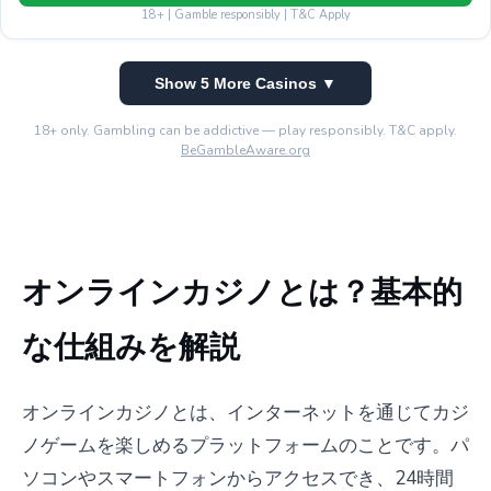
18+ | Gamble responsibly | T&C Apply
Show 5 More Casinos ▼
18+ only. Gambling can be addictive — play responsibly. T&C apply.
BeGambleAware.org
オンラインカジノとは？基本的
な仕組みを解説
オンラインカジノとは、インターネットを通じてカジ
ノゲームを楽しめるプラットフォームのことです。パ
ソコンやスマートフォンからアクセスでき、24時間