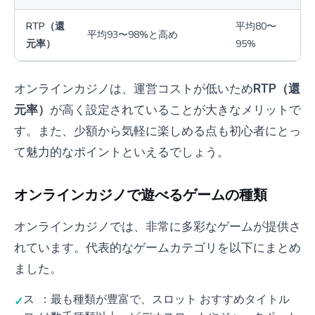
RTP（還
平均80〜
平均93〜98%と高め
元率）
95%
オンラインカジノは、運営コストが低いため
RTP（還
元率）
が高く設定されていることが大きなメリットで
す。また、少額から気軽に楽しめる点も初心者にとっ
て魅力的なポイントといえるでしょう。
オンラインカジノで遊べるゲームの種類
オンラインカジノでは、非常に多彩なゲームが提供さ
れています。代表的なゲームカテゴリを以下にまとめ
ました。
ス
：最も種類が豊富で、スロット おすすめタイトル