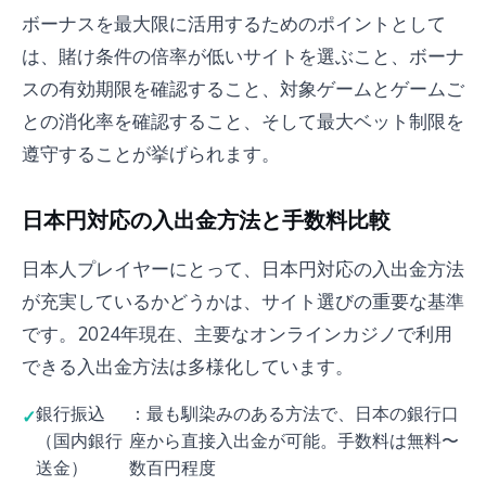
ボーナスを最大限に活用するためのポイントとして
は、賭け条件の倍率が低いサイトを選ぶこと、ボーナ
スの有効期限を確認すること、対象ゲームとゲームご
との消化率を確認すること、そして最大ベット制限を
遵守することが挙げられます。
日本円対応の入出金方法と手数料比較
日本人プレイヤーにとって、日本円対応の入出金方法
が充実しているかどうかは、サイト選びの重要な基準
です。2024年現在、主要なオンラインカジノで利用
できる入出金方法は多様化しています。
銀行振込
：最も馴染みのある方法で、日本の銀行口
（国内銀行
座から直接入出金が可能。手数料は無料〜
送金）
数百円程度