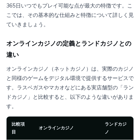
365日いつでもプレイ可能な点が最大の特徴です。こ
こでは、その基本的な仕組みと特徴について詳しく見
ていきましょう。
オンラインカジノの定義とランドカジノとの
違い
オンラインカジノ（ネットカジノ）は、実際のカジノ
と同様のゲームをデジタル環境で提供するサービスで
す。ラスベガスやマカオなどにある実店舗型の「ラン
ドカジノ」と比較すると、以下のような違いがありま
す。
比較項
ランドカジ
オンラインカジノ
目
ノ