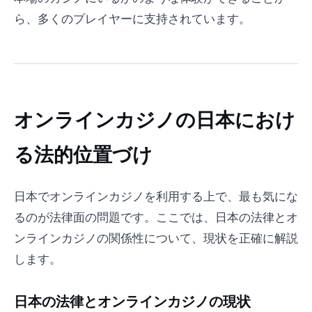
ら、多くのプレイヤーに支持されています。
オンラインカジノの日本におけ
る法的位置づけ
日本でオンラインカジノを利用する上で、最も気にな
るのが法律面の問題です。ここでは、日本の法律とオ
ンラインカジノの関係性について、現状を正確に解説
します。
日本の法律とオンラインカジノの現状