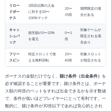
リロー
2回目以降の入金
20〜
期間限定の場
ドボー
に対する50〜
35倍
合がある
ナス
100%マッチ
キャッ
対象ゲームが
損失額の5〜20%
0〜1
シュバ
限定される場
を還元
倍
ック
合あり
フリー
特定スロットで使
20〜
対象スロット
スピン
える無料回転
40倍
が指定される
ボーナスの金額だけでなく、
賭け条件（出金条件）
を
必ず確認することが重要です。賭け条件とは、ボーナ
ス額の何倍のベットをすれば出金できるかを示す数値
で、条件が低いほどプレイヤーにとって有利です。一
般的に、賭け条件が30倍以下であれば良心的とされ