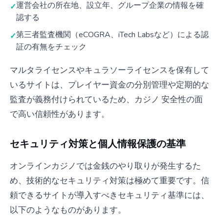
運営会社の所在地、設立年、グループ企業の情報を確
認する
第三者監査機関（eCOGRA、iTech Labsなど）による認
証の有無をチェック
マルタライセンスやキュラソーライセンスを保有して
いるサイトは、プレイヤー資金の分別管理や定期的な
監査が義務付けられているため、カジノ 安全性の面
で高い信頼性があります。
セキュリティ対策と個人情報保護の基準
オンラインカジノでは金銭のやり取りが発生するた
め、技術的なセキュリティ対策は極めて重要です。信
頼できるサイトが導入すべきセキュリティ基準には、
以下のようなものがあります。