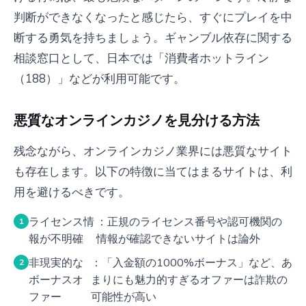
判断ができなくなったと感じたら、すぐにプレイを中
断する勇気を持ちましょう。ギャンブル依存に関する
相談窓口として、日本では「消費者ホットライン
（188）」などが利用可能です。
悪質なオンラインカジノを見分ける方法
残念ながら、オンラインカジノ業界には悪質なサイト
も存在します。以下の特徴に当てはまるサイトは、利
用を避けるべきです。
ライセンス情
：正規のライセンス番号や認可機関の
報が不明確
情報が確認できないサイトは論外
非現実的な
：「入金額の1000%ボーナス」など、あ
ボーナスオ
まりにも魅力的すぎるオファーは詐欺の
ファー
可能性が高い