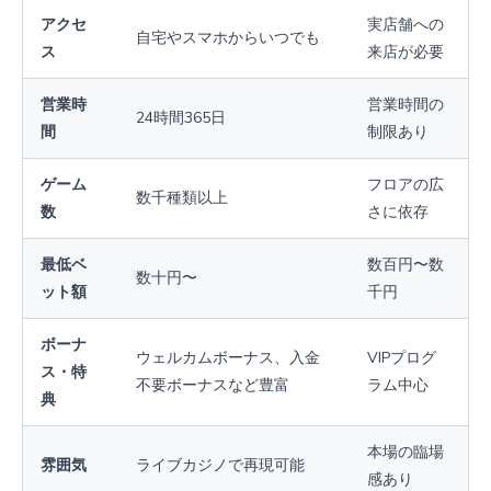
アクセ
実店舗への
自宅やスマホからいつでも
ス
来店が必要
営業時
営業時間の
24時間365日
間
制限あり
ゲーム
フロアの広
数千種類以上
数
さに依存
最低ベ
数百円〜数
数十円〜
ット額
千円
ボーナ
ウェルカムボーナス、入金
VIPプログ
ス・特
不要ボーナスなど豊富
ラム中心
典
本場の臨場
雰囲気
ライブカジノで再現可能
感あり