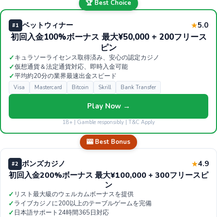
🏆 Best Choice
ベットウィナー
5.0
★
#1
初回入金100%ボーナス 最大¥50,000 + 200フリース
ピン
✓
キュラソーライセンス取得済み、安心の認定カジノ
✓
仮想通貨＆法定通貨対応、即時入金可能
✓
平均約20分の業界最速出金スピード
Visa
Mastercard
Bitcoin
Skrill
Bank Transfer
Play Now →
18+ | Gamble responsibly | T&C Apply
🎰 Best Bonus
ボンズカジノ
4.9
★
#2
初回入金200%ボーナス 最大¥100,000 + 300フリースピ
ン
✓
リスト最大級のウェルカムボーナスを提供
✓
ライブカジノに200以上のテーブルゲームを完備
✓
日本語サポート24時間365日対応