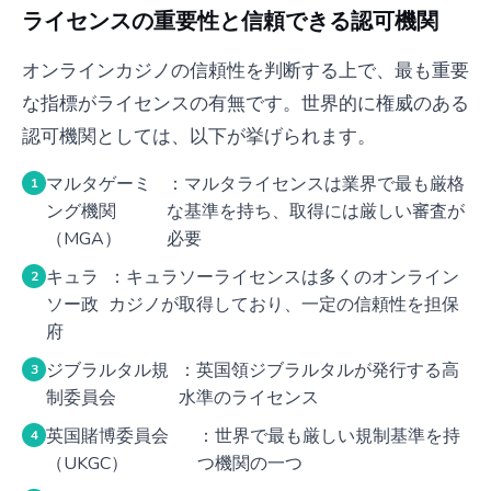
ライセンスの重要性と信頼できる認可機関
オンラインカジノの信頼性を判断する上で、最も重要
な指標がライセンスの有無です。世界的に権威のある
認可機関としては、以下が挙げられます。
マルタゲーミ
：マルタライセンスは業界で最も厳格
ング機関
な基準を持ち、取得には厳しい審査が
（MGA）
必要
キュラ
：キュラソーライセンスは多くのオンライン
ソー政
カジノが取得しており、一定の信頼性を担保
府
ジブラルタル規
：英国領ジブラルタルが発行する高
制委員会
水準のライセンス
英国賭博委員会
：世界で最も厳しい規制基準を持
（UKGC）
つ機関の一つ