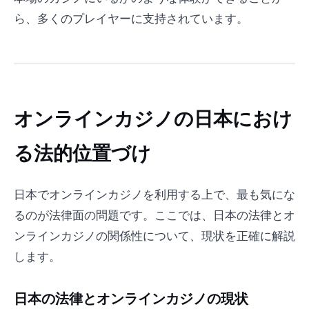
ら、多くのプレイヤーに支持されています。
オンラインカジノの日本におけ
る法的位置づけ
日本でオンラインカジノを利用する上で、最も気にな
るのが法律面の問題です。ここでは、日本の法律とオ
ンラインカジノの関係性について、現状を正確に解説
します。
日本の法律とオンラインカジノの現状