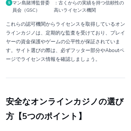
マン島賭博監督委
：古くからの実績を持つ信頼性の
員会（GSC）
高いライセンス機関
これらの認可機関からライセンスを取得しているオン
ラインカジノは、定期的な監査を受けており、プレイ
ヤーの資金保護やゲームの公平性が保証されていま
す。サイト選びの際は、必ずフッター部分やAboutペ
ージでライセンス情報を確認しましょう。
安全なオンラインカジノの選び
方【5つのポイント】