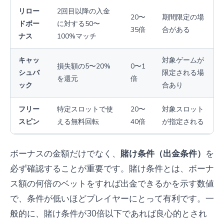
リロー
2回目以降の入金
20〜
期間限定の場
ドボー
に対する50〜
35倍
合がある
ナス
100%マッチ
キャッ
対象ゲームが
損失額の5〜20%
0〜1
シュバ
限定される場
を還元
倍
ック
合あり
フリー
特定スロットで使
20〜
対象スロット
スピン
える無料回転
40倍
が指定される
ボーナスの金額だけでなく、
賭け条件（出金条件）
を
必ず確認することが重要です。賭け条件とは、ボーナ
ス額の何倍のベットをすれば出金できるかを示す数値
で、条件が低いほどプレイヤーにとって有利です。一
般的に、賭け条件が30倍以下であれば良心的とされ