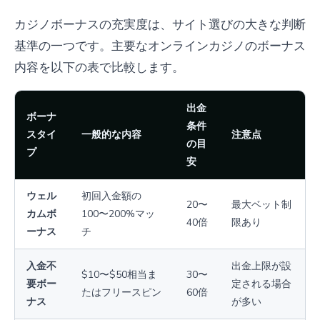
カジノボーナスの充実度は、サイト選びの大きな判断
基準の一つです。主要なオンラインカジノのボーナス
内容を以下の表で比較します。
出金
ボーナ
条件
スタイ
一般的な内容
注意点
の目
プ
安
ウェル
初回入金額の
20〜
最大ベット制
カムボ
100〜200%マッ
40倍
限あり
ーナス
チ
入金不
出金上限が設
$10〜$50相当ま
30〜
要ボー
定される場合
たはフリースピン
60倍
ナス
が多い