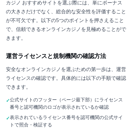
カジノ おすすめサイトを選ぶ際には、単にボーナス
の大きさだけでなく、総合的な安全性を評価すること
が不可欠です。以下の5つのポイントを押さえること
で、信頼できるオンラインカジノを見極めることがで
きます。
運営ライセンスと規制機関の確認方法
安全なオンラインカジノを選ぶための第一歩は、運営
ライセンスの確認です。具体的には以下の手順で確認
できます。
公式サイトのフッター（ページ最下部）にライセンス
番号と認可機関のロゴが表示されているか確認
表示されているライセンス番号を認可機関の公式サイ
トで照合・検証する