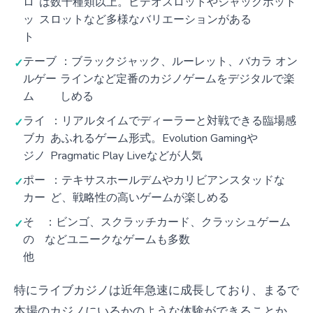
ロ
は数千種類以上。ビデオスロットやジャックポット
ッ
スロットなど多様なバリエーションがある
ト
テーブ
：ブラックジャック、ルーレット、バカラ オン
ルゲー
ラインなど定番のカジノゲームをデジタルで楽
ム
しめる
ライ
：リアルタイムでディーラーと対戦できる臨場感
ブカ
あふれるゲーム形式。Evolution Gamingや
ジノ
Pragmatic Play Liveなどが人気
ポー
：テキサスホールデムやカリビアンスタッドな
カー
ど、戦略性の高いゲームが楽しめる
そ
：ビンゴ、スクラッチカード、クラッシュゲーム
の
などユニークなゲームも多数
他
特にライブカジノは近年急速に成長しており、まるで
本場のカジノにいるかのような体験ができることか