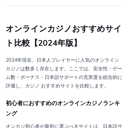
オンラインカジノおすすめサイ
ト比較【2024年版】
2024年現在、日本人プレイヤーに人気のオンライン
カジノは数多く存在します。ここでは、安全性・ゲー
ム数・ボーナス・日本語サポートの充実度を総合的に
評価し、カジノ おすすめサイトを比較します。
初心者におすすめのオンラインカジノランキ
ング
オンカジ初心者が最初に選ぶべきサイトは、日本語サ